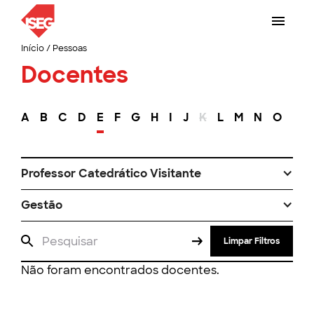
Início
/
Pessoas
Docentes
A
B
C
D
E
F
G
H
I
J
K
L
M
N
O
P
Professor Catedrático Visitante
Gestão
Limpar Filtros
Não foram encontrados docentes.