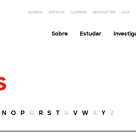
ULISBOA
NOTÍCIAS
CLIPPING
NEWSLETTER
LOJA
Sobre
Estudar
Investi
s
N
O
P
Q
R
S
T
U
V
W
X
Y
Z