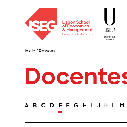
Início
/
Pessoas
Docente
A
B
C
D
E
F
G
H
I
J
K
L
M