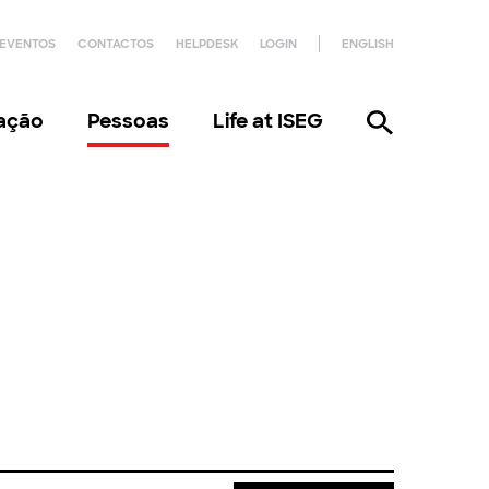
EVENTOS
CONTACTOS
HELPDESK
LOGIN
ENGLISH
gação
Pessoas
Life at ISEG