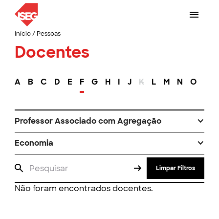
Início
/
Pessoas
Docentes
A
B
C
D
E
F
G
H
I
J
K
L
M
N
O
P
Professor Associado com Agregação
Economia
Limpar Filtros
Não foram encontrados docentes.