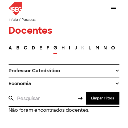
Início
/
Pessoas
Docentes
A
B
C
D
E
F
G
H
I
J
K
L
M
N
O
P
Professor Catedrático
Economia
Limpar Filtros
Não foram encontrados docentes.