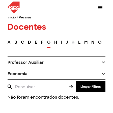
Início
/
Pessoas
Docentes
A
B
C
D
E
F
G
H
I
J
K
L
M
N
O
P
Professor Auxiliar
Economia
Limpar Filtros
Não foram encontrados docentes.