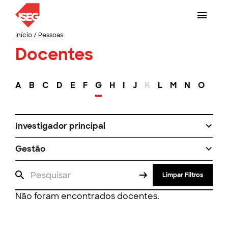
Início
/
Pessoas
Docentes
A
B
C
D
E
F
G
H
I
J
K
L
M
N
O
P
Investigador principal
Gestão
Limpar Filtros
Não foram encontrados docentes.