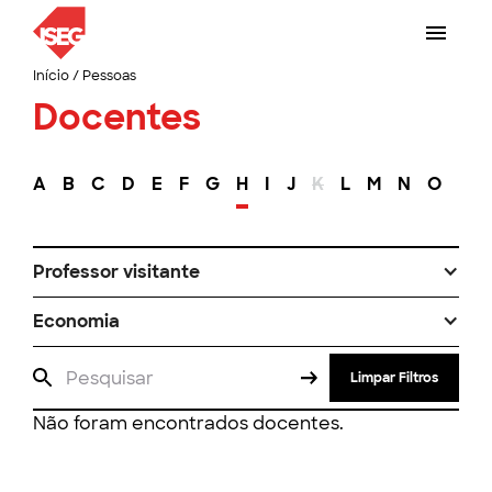
Início
/
Pessoas
Docentes
A
B
C
D
E
F
G
H
I
J
K
L
M
N
O
P
Professor visitante
Economia
Limpar Filtros
Não foram encontrados docentes.