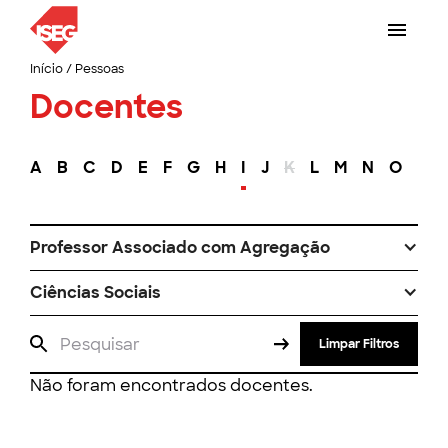
Início
/
Pessoas
Docentes
A
B
C
D
E
F
G
H
I
J
K
L
M
N
O
P
Professor Associado com Agregação
Ciências Sociais
Limpar Filtros
Não foram encontrados docentes.