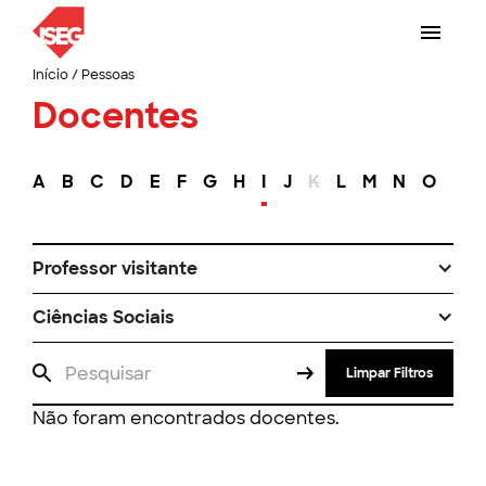
Início
/
Pessoas
Docentes
A
B
C
D
E
F
G
H
I
J
K
L
M
N
O
P
Professor visitante
Ciências Sociais
Limpar Filtros
Não foram encontrados docentes.