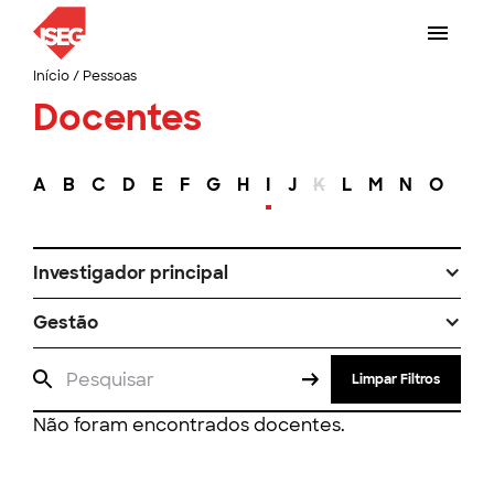
Início
/
Pessoas
Docentes
A
B
C
D
E
F
G
H
I
J
K
L
M
N
O
P
Investigador principal
Gestão
Limpar Filtros
Não foram encontrados docentes.