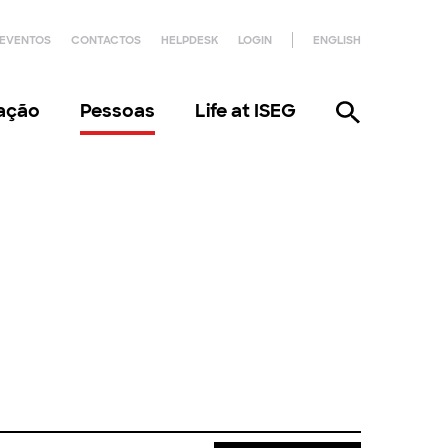
EVENTOS
CONTACTOS
HELPDESK
LOGIN
ENGLISH
gação
Pessoas
Life at ISEG