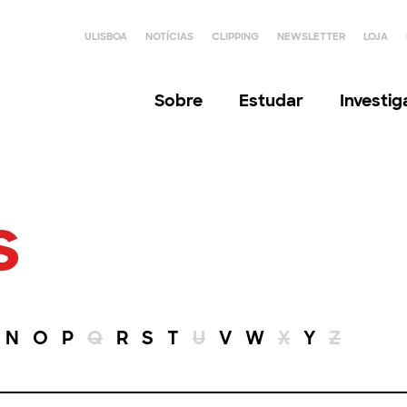
ULISBOA
NOTÍCIAS
CLIPPING
NEWSLETTER
LOJA
Sobre
Estudar
Investi
s
N
O
P
Q
R
S
T
U
V
W
X
Y
Z