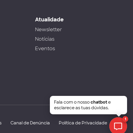
s
Atualidade
Newsletter
Notícias
Eventos
Fala com o nosso
chatbot
e
esclarece as tuas dúvidas.
1
s
Canal de Denúncia
Política de Privacidade
Chat