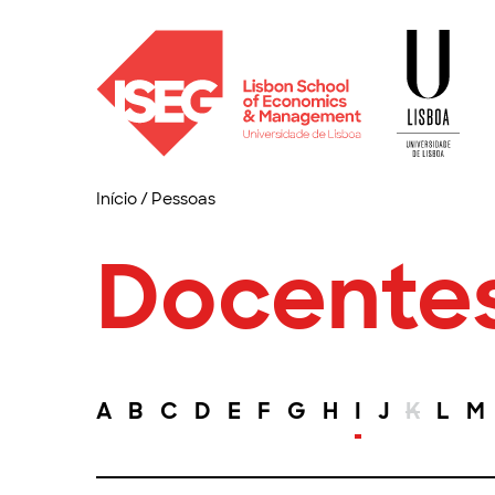
Início
/
Pessoas
Docente
A
B
C
D
E
F
G
H
I
J
K
L
M