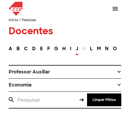
Início
/
Pessoas
Docentes
A
B
C
D
E
F
G
H
I
J
K
L
M
N
O
P
Professor Auxiliar
Economia
Limpar Filtros