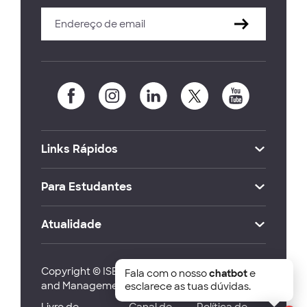
Links Rápidos
Para Estudantes
Atualidade
Copyright © ISEG Lisbon School of Economics
Fala com o nosso
chatbot
e
and Management 2026
esclarece as tuas dúvidas.