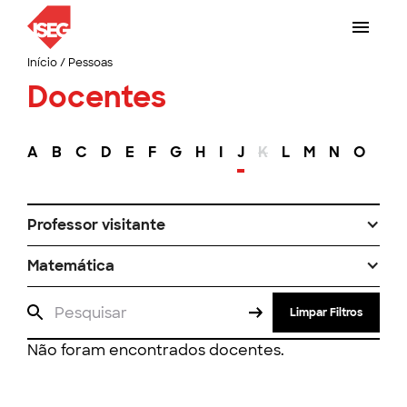
Início
/
Pessoas
Docentes
A
B
C
D
E
F
G
H
I
J
K
L
M
N
O
P
Professor visitante
Matemática
Limpar Filtros
Não foram encontrados docentes.