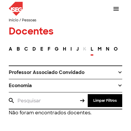
Início
/
Pessoas
Docentes
A
B
C
D
E
F
G
H
I
J
K
L
M
N
O
P
Professor Associado Convidado
Economia
Limpar Filtros
Não foram encontrados docentes.