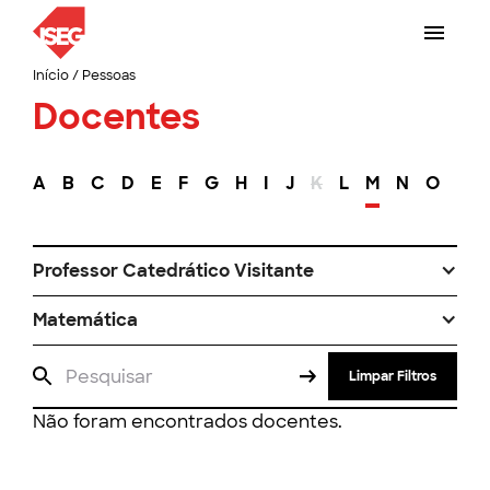
Início
/
Pessoas
Docentes
A
B
C
D
E
F
G
H
I
J
K
L
M
N
O
P
Professor Catedrático Visitante
Matemática
Limpar Filtros
Não foram encontrados docentes.