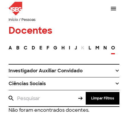
Início
/
Pessoas
Docentes
A
B
C
D
E
F
G
H
I
J
K
L
M
N
O
P
Investigador Auxiliar Convidado
Ciências Sociais
Limpar Filtros
Não foram encontrados docentes.