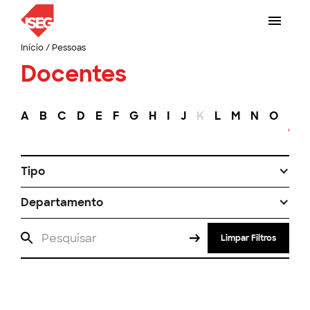
Início
/
Pessoas
Docentes
A
B
C
D
E
F
G
H
I
J
K
L
M
N
O
P
Tipo
Departamento
Limpar Filtros