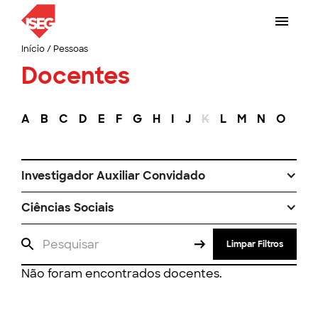
Início
/
Pessoas
Docentes
A
B
C
D
E
F
G
H
I
J
K
L
M
N
O
P
Investigador Auxiliar Convidado
Ciências Sociais
Limpar Filtros
Não foram encontrados docentes.