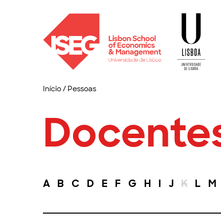
Início
/
Pessoas
Docente
A
B
C
D
E
F
G
H
I
J
K
L
M