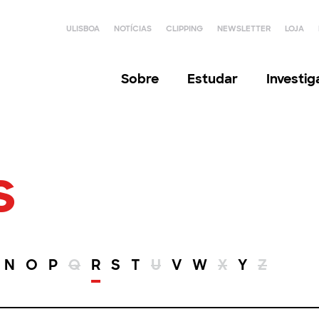
ULISBOA
NOTÍCIAS
CLIPPING
NEWSLETTER
LOJA
Sobre
Estudar
Investi
s
N
O
P
Q
R
S
T
U
V
W
X
Y
Z