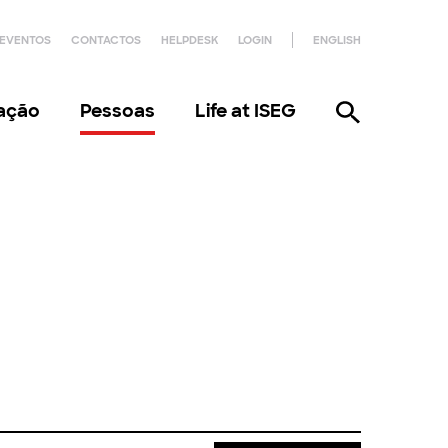
EVENTOS
CONTACTOS
HELPDESK
LOGIN
ENGLISH
gação
Pessoas
Life at ISEG