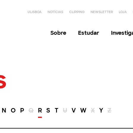
ULISBOA
NOTÍCIAS
CLIPPING
NEWSLETTER
LOJA
Sobre
Estudar
Investi
s
N
O
P
Q
R
S
T
U
V
W
X
Y
Z