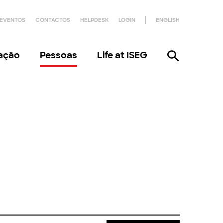
EVENTOS
CONTACTOS
HELPDESK
LOGIN
ENGLISH
gação
Pessoas
Life at ISEG