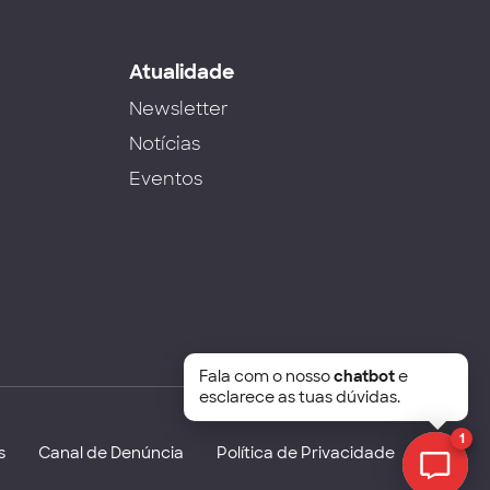
s
Atualidade
Newsletter
Notícias
Eventos
Fala com o nosso
chatbot
e
esclarece as tuas dúvidas.
1
s
Canal de Denúncia
Política de Privacidade
Chat