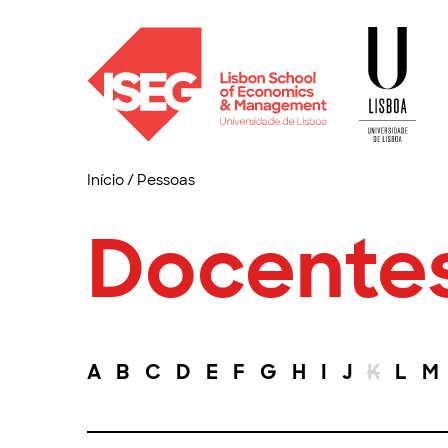
Início
/
Pessoas
Docente
A
B
C
D
E
F
G
H
I
J
K
L
M