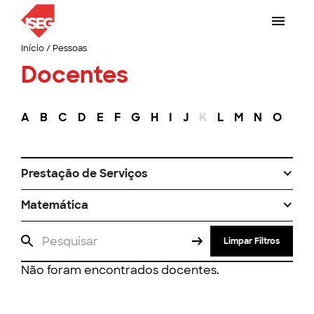
Início
/
Pessoas
Docentes
A
B
C
D
E
F
G
H
I
J
K
L
M
N
O
P
Prestação de Serviços
Matemática
Limpar Filtros
Não foram encontrados docentes.