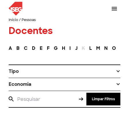
Início
/
Pessoas
Docentes
A
B
C
D
E
F
G
H
I
J
K
L
M
N
O
P
Tipo
Economia
Limpar Filtros