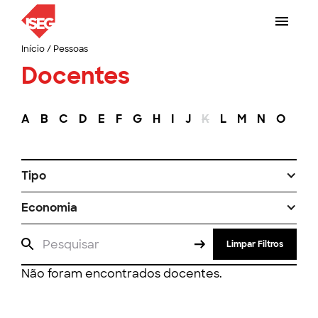
Início
/
Pessoas
Docentes
A
B
C
D
E
F
G
H
I
J
K
L
M
N
O
P
Tipo
Economia
Limpar Filtros
Não foram encontrados docentes.