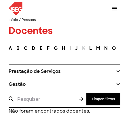
Início
/
Pessoas
Docentes
A
B
C
D
E
F
G
H
I
J
K
L
M
N
O
P
Prestação de Serviços
Gestão
Limpar Filtros
Não foram encontrados docentes.