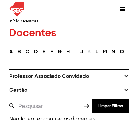
Início
/
Pessoas
Docentes
A
B
C
D
E
F
G
H
I
J
K
L
M
N
O
P
Professor Associado Convidado
Gestão
Limpar Filtros
Não foram encontrados docentes.