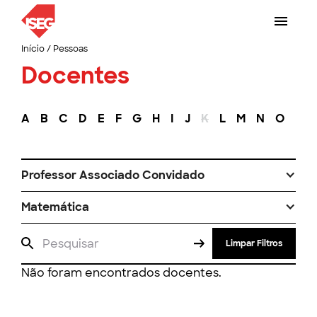
Início
/
Pessoas
Docentes
A
B
C
D
E
F
G
H
I
J
K
L
M
N
O
P
Professor Associado Convidado
Matemática
Limpar Filtros
Não foram encontrados docentes.