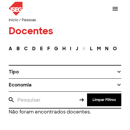
Início
/
Pessoas
Docentes
A
B
C
D
E
F
G
H
I
J
K
L
M
N
O
P
Tipo
Economia
Limpar Filtros
Não foram encontrados docentes.