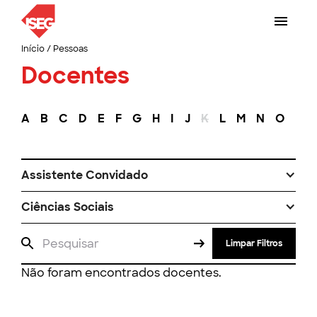
Início
/
Pessoas
Docentes
A
B
C
D
E
F
G
H
I
J
K
L
M
N
O
P
Assistente Convidado
Ciências Sociais
Limpar Filtros
Não foram encontrados docentes.