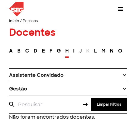
Início
/
Pessoas
Docentes
A
B
C
D
E
F
G
H
I
J
K
L
M
N
O
P
Assistente Convidado
Gestão
Limpar Filtros
Não foram encontrados docentes.