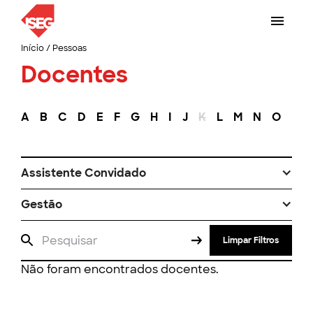
Início
/
Pessoas
Docentes
A
B
C
D
E
F
G
H
I
J
K
L
M
N
O
P
Assistente Convidado
Gestão
Limpar Filtros
Não foram encontrados docentes.