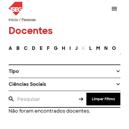
Início
/
Pessoas
Docentes
A
B
C
D
E
F
G
H
I
J
K
L
M
N
O
P
Tipo
Ciências Sociais
Limpar Filtros
Não foram encontrados docentes.