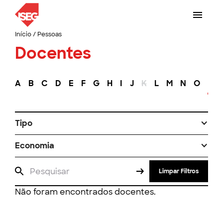
Início
/
Pessoas
Docentes
A
B
C
D
E
F
G
H
I
J
K
L
M
N
O
P
Tipo
Economia
Limpar Filtros
Não foram encontrados docentes.