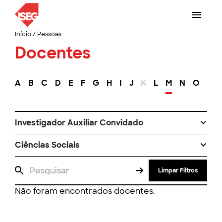
Início
/
Pessoas
Docentes
A
B
C
D
E
F
G
H
I
J
K
L
M
N
O
P
Investigador Auxiliar Convidado
Ciências Sociais
Limpar Filtros
Não foram encontrados docentes.