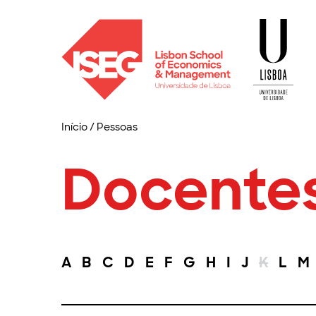
Início
/
Pessoas
Docente
A
B
C
D
E
F
G
H
I
J
K
L
M