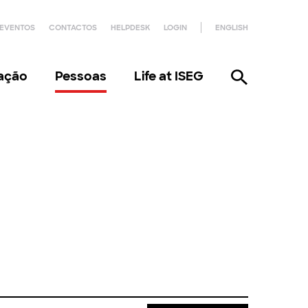
EVENTOS
CONTACTOS
HELPDESK
LOGIN
ENGLISH
gação
Pessoas
Life at ISEG