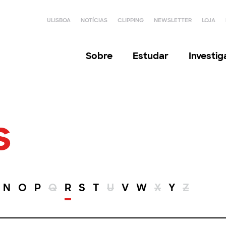
ULISBOA
NOTÍCIAS
CLIPPING
NEWSLETTER
LOJA
Sobre
Estudar
Investi
s
N
O
P
Q
R
S
T
U
V
W
X
Y
Z