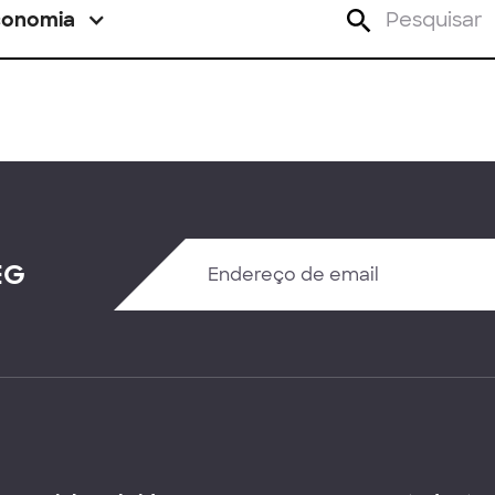
conomia
EG