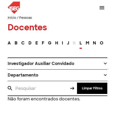
Início
/
Pessoas
Docentes
A
B
C
D
E
F
G
H
I
J
K
L
M
N
O
P
Investigador Auxiliar Convidado
Departamento
Limpar Filtros
Não foram encontrados docentes.