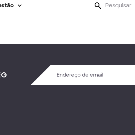
estão
EG