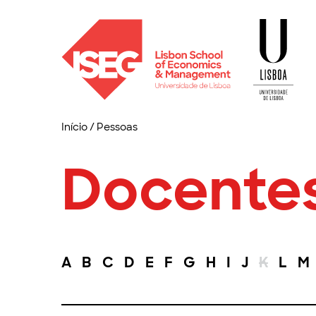
Início
/
Pessoas
Docente
A
B
C
D
E
F
G
H
I
J
K
L
M