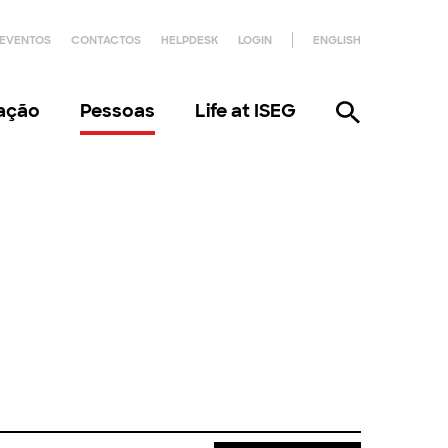
EVENTOS
CONTACTOS
HELPDESK
LOGIN
ENGLISH
gação
Pessoas
Life at ISEG