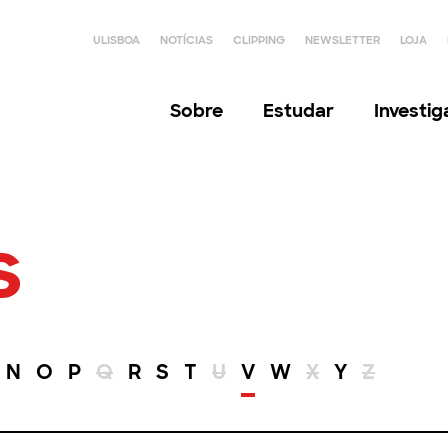
ULISBOA
NOTÍCIAS
CLIPPING
NEWSLETTER
LOJA
Sobre
Estudar
Investi
s
N
O
P
Q
R
S
T
U
V
W
X
Y
Z