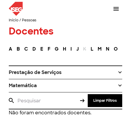
Início
/
Pessoas
Docentes
A
B
C
D
E
F
G
H
I
J
K
L
M
N
O
P
Prestação de Serviços
Matemática
Limpar Filtros
Não foram encontrados docentes.