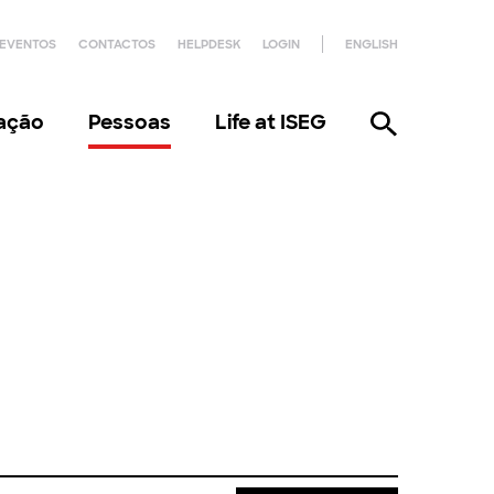
EVENTOS
CONTACTOS
HELPDESK
LOGIN
ENGLISH
gação
Pessoas
Life at ISEG