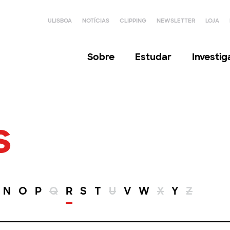
ULISBOA
NOTÍCIAS
CLIPPING
NEWSLETTER
LOJA
Sobre
Estudar
Investi
s
N
O
P
Q
R
S
T
U
V
W
X
Y
Z