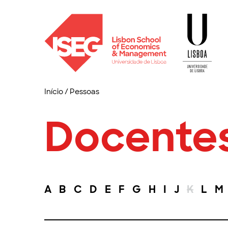
Início
/
Pessoas
Docente
A
B
C
D
E
F
G
H
I
J
K
L
M