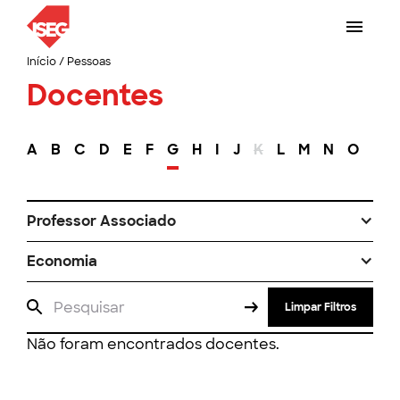
Início
/
Pessoas
Docentes
A
B
C
D
E
F
G
H
I
J
K
L
M
N
O
P
Professor Associado
Economia
Limpar Filtros
Não foram encontrados docentes.