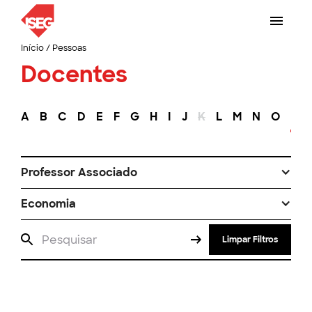
Início
/
Pessoas
Docentes
A
B
C
D
E
F
G
H
I
J
K
L
M
N
O
P
Professor Associado
Economia
Limpar Filtros