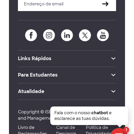
Links Rápidos
Para Estudantes
Atualidade
Copyright © ISEG Lisbon School of Economics
Fala com o nosso
chatbot
e
and Management 2026
esclarece as tuas dúvidas.
Livro de
Canal de
Política de
1
Reclamações
Denúncia
Privacidade