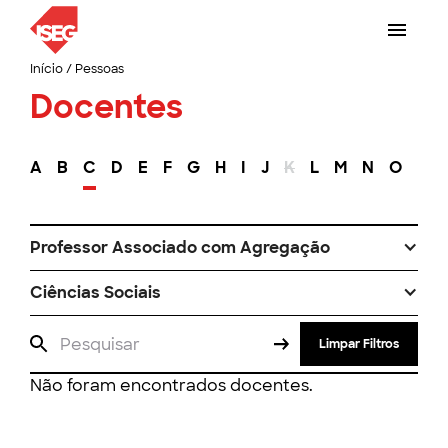
Início
/
Pessoas
Docentes
A
B
C
D
E
F
G
H
I
J
K
L
M
N
O
P
Professor Associado com Agregação
Ciências Sociais
Limpar Filtros
Não foram encontrados docentes.