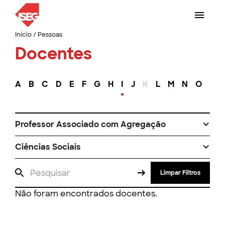
Início
/
Pessoas
Docentes
A
B
C
D
E
F
G
H
I
J
K
L
M
N
O
P
Professor Associado com Agregação
Ciências Sociais
Limpar Filtros
Não foram encontrados docentes.