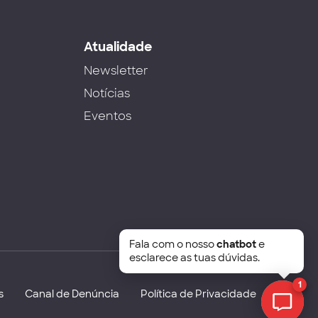
s
Atualidade
Newsletter
Notícias
Eventos
Fala com o nosso
chatbot
e
esclarece as tuas dúvidas.
1
s
Canal de Denúncia
Política de Privacidade
Chat