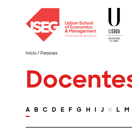
Início
/
Pessoas
Docente
A
B
C
D
E
F
G
H
I
J
K
L
M