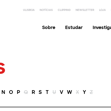
ULISBOA
NOTÍCIAS
CLIPPING
NEWSLETTER
LOJA
Sobre
Estudar
Investi
s
N
O
P
Q
R
S
T
U
V
W
X
Y
Z