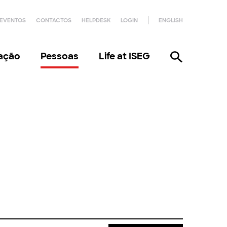
EVENTOS
CONTACTOS
HELPDESK
LOGIN
ENGLISH
gação
Pessoas
Life at ISEG