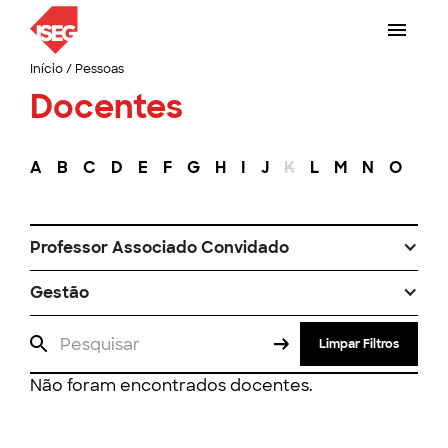
Início
/
Pessoas
Docentes
A
B
C
D
E
F
G
H
I
J
K
L
M
N
O
P
Professor Associado Convidado
Gestão
Limpar Filtros
Não foram encontrados docentes.