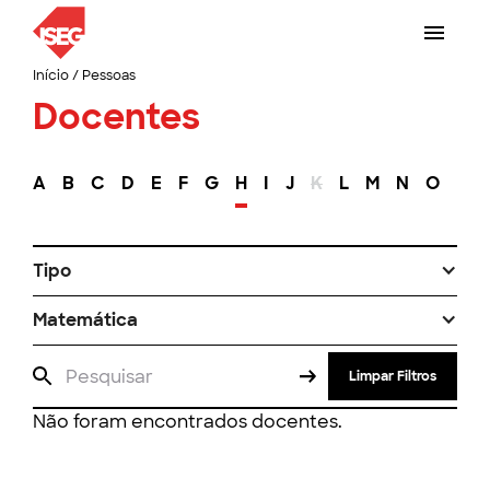
Início
/
Pessoas
Docentes
A
B
C
D
E
F
G
H
I
J
K
L
M
N
O
P
Tipo
Matemática
Limpar Filtros
Não foram encontrados docentes.