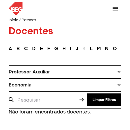
Início
/
Pessoas
Docentes
A
B
C
D
E
F
G
H
I
J
K
L
M
N
O
P
Professor Auxiliar
Economia
Limpar Filtros
Não foram encontrados docentes.