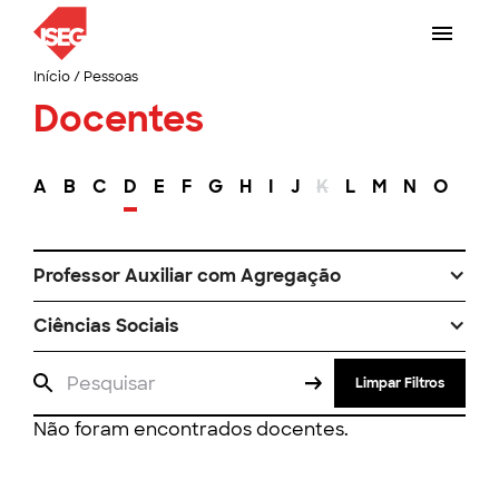
Início
/
Pessoas
Docentes
A
B
C
D
E
F
G
H
I
J
K
L
M
N
O
P
Professor Auxiliar com Agregação
Ciências Sociais
Limpar Filtros
Não foram encontrados docentes.