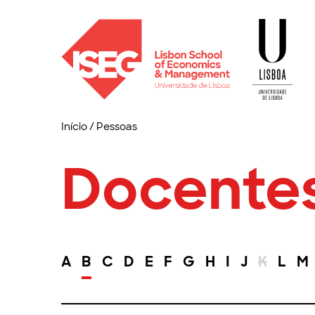
Início
/
Pessoas
Docente
A
B
C
D
E
F
G
H
I
J
K
L
M