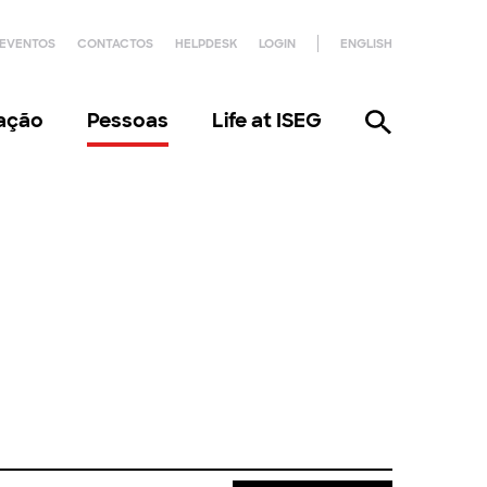
EVENTOS
CONTACTOS
HELPDESK
LOGIN
ENGLISH
gação
Pessoas
Life at ISEG