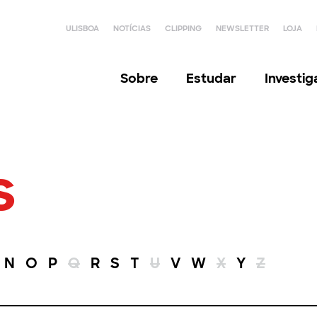
ULISBOA
NOTÍCIAS
CLIPPING
NEWSLETTER
LOJA
Sobre
Estudar
Investi
s
N
O
P
Q
R
S
T
U
V
W
X
Y
Z