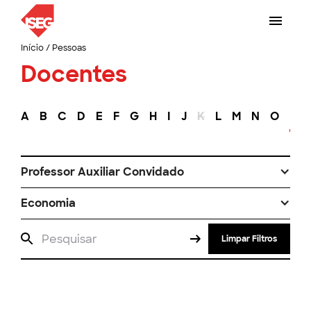
Início
/
Pessoas
Docentes
A
B
C
D
E
F
G
H
I
J
K
L
M
N
O
P
Professor Auxiliar Convidado
Economia
Limpar Filtros