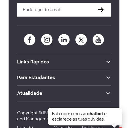
Links Rápidos
Para Estudantes
Atualidade
Copyright © ISEG Lisbon School of Economics
Fala com o nosso
chatbot
e
and Management 2026
esclarece as tuas dúvidas.
Livro de
Canal de
Política de