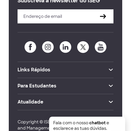
Subscreva a newsletter do ISEG
Links Rápidos
Para Estudantes
Atualidade
Copyright © ISEG Lisbon School of Economics
Fala com o nosso
chatbot
e
and Management 2026
esclarece as tuas dúvidas.