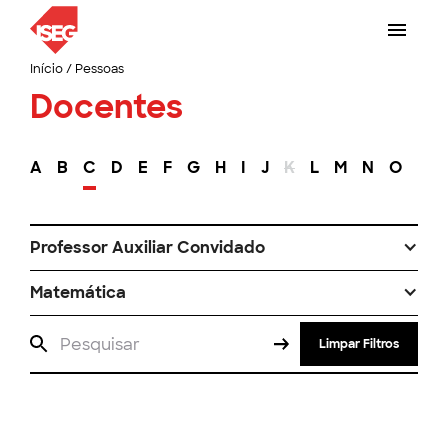
Início
/
Pessoas
Docentes
A
B
C
D
E
F
G
H
I
J
K
L
M
N
O
P
Professor Auxiliar Convidado
Matemática
Limpar Filtros